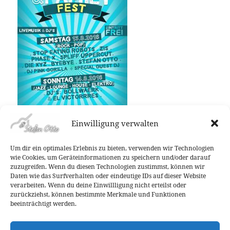
Einwilligung verwalten
Um dir ein optimales Erlebnis zu bieten, verwenden wir Technologien
wie Cookies, um Geräteinformationen zu speichern und/oder darauf
Veröffentlicht
Autor
Kategorien
29. Juli 2016
Stefan Otto
Allgemein
zuzugreifen. Wenn du diesen Technologien zustimmst, können wir
am
Daten wie das Surfverhalten oder eindeutige IDs auf dieser Website
Beitragsnavigation
verarbeiten. Wenn du deine Einwillligung nicht erteilst oder
ZURÜCK
zurückziehst, können bestimmte Merkmale und Funktionen
Wehringhauser Schnurlos Festival 2016!
Vorheriger
beeinträchtigt werden.
Beitrag: