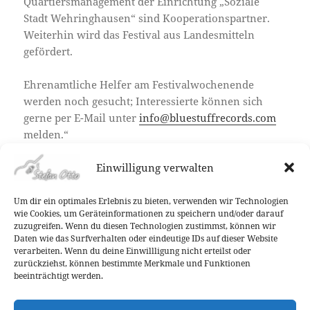
Quartiersmanagement der Einrichtung „Soziale
Stadt Wehringhausen“ sind Kooperationspartner.
Weiterhin wird das Festival aus Landesmitteln
gefördert.
Ehrenamtliche Helfer am Festivalwochenende
werden noch gesucht; Interessierte können sich
gerne per E-Mail unter
info@bluestuffrecords.com
melden.“
Einwilligung verwalten
Um dir ein optimales Erlebnis zu bieten, verwenden wir Technologien
Veröffentlicht
Autor
Kategorien
8. Juni 2016
Stefan Otto
Allgemein
wie Cookies, um Geräteinformationen zu speichern und/oder darauf
am
zuzugreifen. Wenn du diesen Technologien zustimmst, können wir
Beitragsnavigation
Daten wie das Surfverhalten oder eindeutige IDs auf dieser Website
ZURÜCK
verarbeiten. Wenn du deine Einwillligung nicht erteilst oder
Garagenrock am 21.05.2016!
Vorheriger
zurückziehst, können bestimmte Merkmale und Funktionen
Beitrag:
beeinträchtigt werden.
WEITER