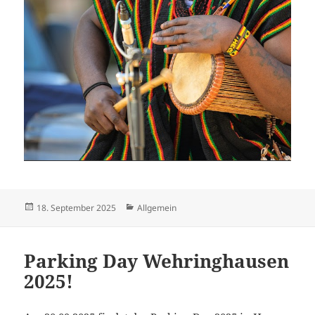
Veröffentlicht
Kategorien
18. September 2025
Allgemein
am
Parking Day Wehringhausen
2025!