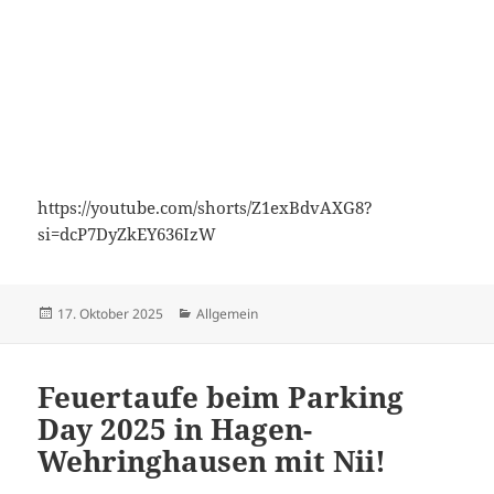
https://youtube.com/shorts/Z1exBdvAXG8?
si=dcP7DyZkEY636IzW
Veröffentlicht
Kategorien
17. Oktober 2025
Allgemein
am
Feuertaufe beim Parking
Day 2025 in Hagen-
Wehringhausen mit Nii!