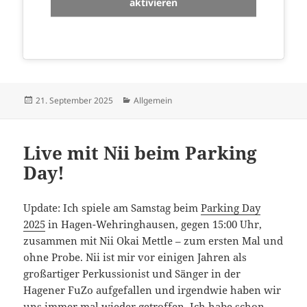
aktivieren
Veröffentlicht
Kategorien
21. September 2025
Allgemein
am
Live mit Nii beim Parking
Day!
Update: Ich spiele am Samstag beim
Parking Day
2025
in Hagen-Wehringhausen, gegen 15:00 Uhr,
zusammen mit Nii Okai Mettle – zum ersten Mal und
ohne Probe. Nii ist mir vor einigen Jahren als
großartiger Perkussionist und Sänger in der
Hagener FuZo aufgefallen und irgendwie haben wir
uns immer mal wieder getroffen. Ich habe schon