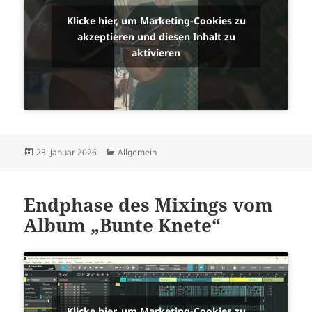
Klicke hier, um Marketing-Cookies zu
akzeptieren und diesen Inhalt zu
aktivieren
Veröffentlicht
Kategorien
23. Januar 2026
Allgemein
am
Endphase des Mixings vom
Album „Bunte Knete“
Klicke hier, um Marketing-Cookies zu