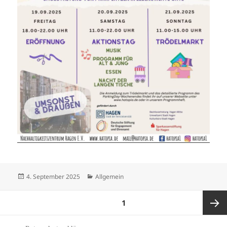
Veröffentlicht
Kategorien
4. September 2025
Allgemein
am
Seitennummerierung
SEITE
1
der
Beiträge
Nächst