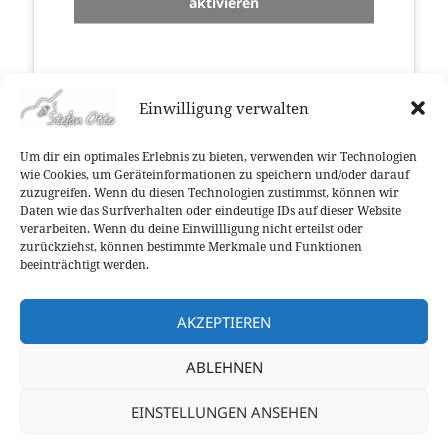
aktivieren
Einwilligung verwalten
Um dir ein optimales Erlebnis zu bieten, verwenden wir Technologien
wie Cookies, um Geräteinformationen zu speichern und/oder darauf
zuzugreifen. Wenn du diesen Technologien zustimmst, können wir
Klicke hier, um Marketing-Cookies zu
Daten wie das Surfverhalten oder eindeutige IDs auf dieser Website
akzeptieren und diesen Inhalt zu
verarbeiten. Wenn du deine Einwillligung nicht erteilst oder
zurückziehst, können bestimmte Merkmale und Funktionen
aktivieren
beeinträchtigt werden.
AKZEPTIEREN
ABLEHNEN
Datenschutzerklärung
EINSTELLUNGEN ANSEHEN
Kontakt
Cookie-Richtlinie (EU)