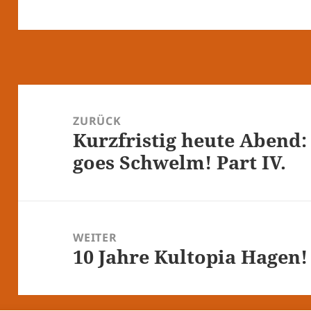
Beitragsnavigation
ZURÜCK
Kurzfristig heute Abend:
Vorheriger
goes Schwelm! Part IV.
Beitrag:
WEITER
10 Jahre Kultopia Hagen!
Nächster
Beitrag: