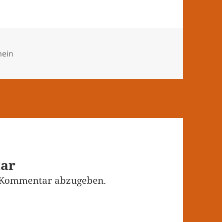
orien
mein
tar
 Kommentar abzugeben.