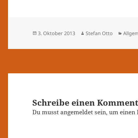
Veröffentlicht
Autor
Kateg
3. Oktober 2013
Stefan Otto
Allge
am
Schreibe einen Kommen
Du musst
angemeldet
sein, um einen