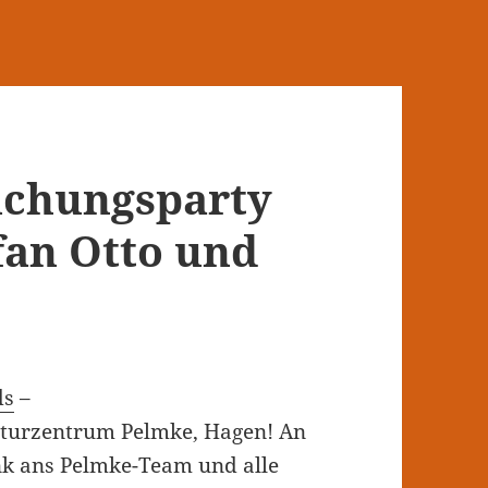
ichungsparty
fan Otto und
ds
–
turzentrum Pelmke, Hagen! An
nk ans Pelmke-Team und alle