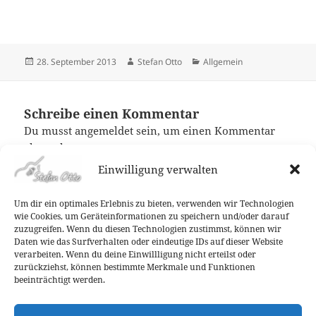
Veröffentlicht
Autor
Kategorien
28. September 2013
Stefan Otto
Allgemein
am
Schreibe einen Kommentar
Du musst
angemeldet
sein, um einen Kommentar
abzugeben.
Einwilligung verwalten
Um dir ein optimales Erlebnis zu bieten, verwenden wir Technologien
Beitragsnavigation
ZURÜCK
wie Cookies, um Geräteinformationen zu speichern und/oder darauf
107.7 Radio Hagen – Termin mit
zuzugreifen. Wenn du diesen Technologien zustimmst, können wir
Vorheriger
Daten wie das Surfverhalten oder eindeutige IDs auf dieser Website
anschließender Pre-VÖ-Kocherei in der
Beitrag:
verarbeiten. Wenn du deine Einwillligung nicht erteilst oder
Casa dela Qu!
zurückziehst, können bestimmte Merkmale und Funktionen
beeinträchtigt werden.
WEITER