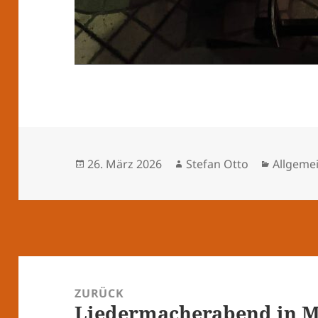
Veröffentlicht
Autor
Kategor
26. März 2026
Stefan Otto
Allgeme
am
Beitragsnavigation
ZURÜCK
Liedermacherabend in M
Vorheriger