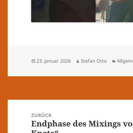
Veröffentlicht
Autor
Katego
23. Januar 2026
Stefan Otto
Allgem
am
Beitragsnavigation
ZURÜCK
Endphase des Mixings v
Vorheriger
Knete“
Beitrag: