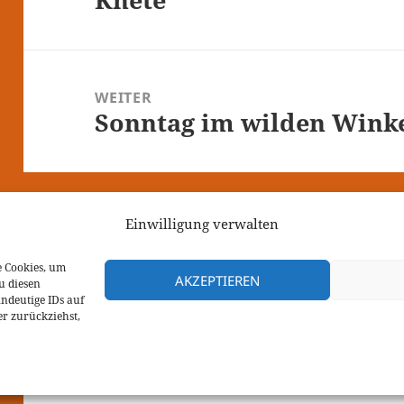
WEITER
Sonntag im wilden Wink
Nächster
Beitrag:
Einwilligung verwalten
e Cookies, um
AKZEPTIEREN
u diesen
Datenschutzerklärung
ndeutige IDs auf
Kontakt
er zurückziehst,
Cookie-Richtlinie (EU)