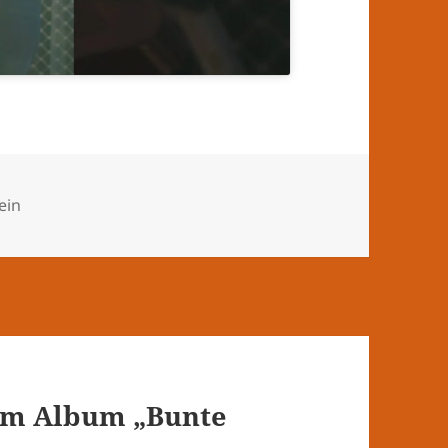
rien
ein
om Album „Bunte