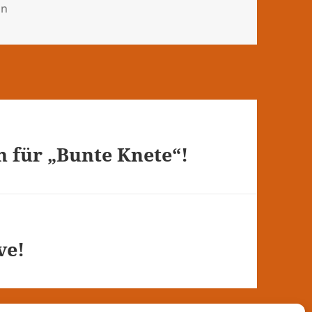
ien
in
 für „Bunte Knete“!
ve!