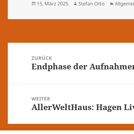
Veröffentlicht
Autor
Kategor
15. März 2025
Stefan Otto
Allgeme
am
Beitragsnavigation
ZURÜCK
Endphase der Aufnahmen
Vorheriger
Beitrag:
WEITER
AllerWeltHaus: Hagen Li
Nächster
Beitrag: