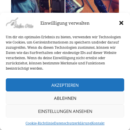
Einwilligung verwalten
Um dir ein optimales Erlebnis zu bieten, verwenden wir Technologien
Veröffentlicht
Autor
Kategorien
14. Oktober 2022
Stefan Otto
Allgemein
wie Cookies, um Geräteinformationen zu speichern und/oder darauf
am
zuzugreifen. Wenn du diesen Technologien zustimmst, können wir
Beitragsnavigation
Daten wie das Surfverhalten oder eindeutige IDs auf dieser Website
ZURÜCK
verarbeiten. Wenn du deine Einwillligung nicht erteilst oder
Tag der offenen Hinterhöfe 2022!
Vorheriger
zurückziehst, können bestimmte Merkmale und Funktionen
Beitrag:
beeinträchtigt werden.
WEITER
„Stühle raus“ im Bochumer
Nächster
AKZEPTIEREN
Bemudadreieck!
Beitrag:
ABLEHNEN
Datenschutzerklärung
EINSTELLUNGEN ANSEHEN
Kontakt
Cookie-Richtlinie (EU)
Cookie-Richtlinie
Datenschutzerklärung
Kontakt