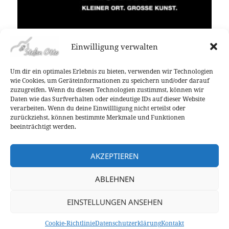
Einwilligung verwalten
Um dir ein optimales Erlebnis zu bieten, verwenden wir Technologien
Veröffentlicht
Autor
Kategorien
26. August 2021
Stefan Otto
Allgemein
wie Cookies, um Geräteinformationen zu speichern und/oder darauf
am
zuzugreifen. Wenn du diesen Technologien zustimmst, können wir
Beitragsnavigation
Daten wie das Surfverhalten oder eindeutige IDs auf dieser Website
ZURÜCK
verarbeiten. Wenn du deine Einwillligung nicht erteilst oder
Sommergarten 2021!
Vorheriger
zurückziehst, können bestimmte Merkmale und Funktionen
Beitrag:
beeinträchtigt werden.
WEITER
BARMISSIMO – Straßenmusik in
Nächster
AKZEPTIEREN
Wuppertal!
Beitrag:
ABLEHNEN
Datenschutzerklärung
EINSTELLUNGEN ANSEHEN
Kontakt
Cookie-Richtlinie (EU)
Cookie-Richtlinie
Datenschutzerklärung
Kontakt