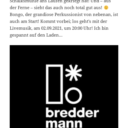
Schalksmühle ans Laufen gekriegt hat! Und – aus
der Ferne – sieht das auch noch total gut aus!
Bongo, der grandiose Perkussionist von nebenan, ist
auch am Start! Kommt vorbei; los geht’s mit der
Livemusik, am 02.09.2021, um 20:00 Uhr! Ich bin
gespannt auf den Laden…