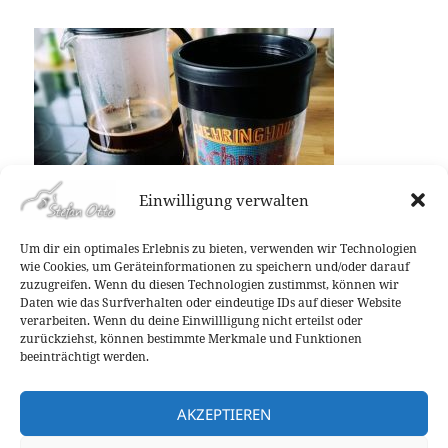
Einwilligung verwalten
Um dir ein optimales Erlebnis zu bieten, verwenden wir Technologien
wie Cookies, um Geräteinformationen zu speichern und/oder darauf
Veröffentlicht
Autor
Kategorien
16. Mai 2018
Stefan Otto
Allgemein
zuzugreifen. Wenn du diesen Technologien zustimmst, können wir
am
Daten wie das Surfverhalten oder eindeutige IDs auf dieser Website
Beitragsnavigation
verarbeiten. Wenn du deine Einwillligung nicht erteilst oder
ZURÜCK
zurückziehst, können bestimmte Merkmale und Funktionen
Tag am See 2018!
Vorheriger
beeinträchtigt werden.
Beitrag:
WEITER
AKZEPTIEREN
Tag der offenen Hinterhöfe 2018!
Nächster