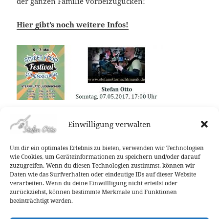
der ganzen Familie vorbeizugucken!
Hier gibt’s noch weitere Infos!
Einwilligung verwalten
Veröffentlicht
Autor
Kategorien
5. Mai 2017
Stefan Otto
Allgemein
Um dir ein optimales Erlebnis zu bieten, verwenden wir Technologien
am
wie Cookies, um Geräteinformationen zu speichern und/oder darauf
Beitragsnavigation
zuzugreifen. Wenn du diesen Technologien zustimmst, können wir
ZURÜCK
Daten wie das Surfverhalten oder eindeutige IDs auf dieser Website
„Breakfastclub“ am 12.03.2017 in
Vorheriger
verarbeiten. Wenn du deine Einwillligung nicht erteilst oder
Lüdenscheid!
Beitrag:
zurückziehst, können bestimmte Merkmale und Funktionen
beeinträchtigt werden.
WEITER