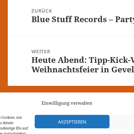
ZURÜCK
Blue Stuff Records – Par
Vorheriger
Beitrag:
WEITER
Heute Abend: Tipp-Kick-V
Nächster
Weihnachtsfeier in Geve
Beitrag:
Einwilligung verwalten
e Cookies, um
AKZEPTIEREN
u diesen
Datenschutzerklärung
ndeutige IDs auf
Kontakt
er zurückziehst,