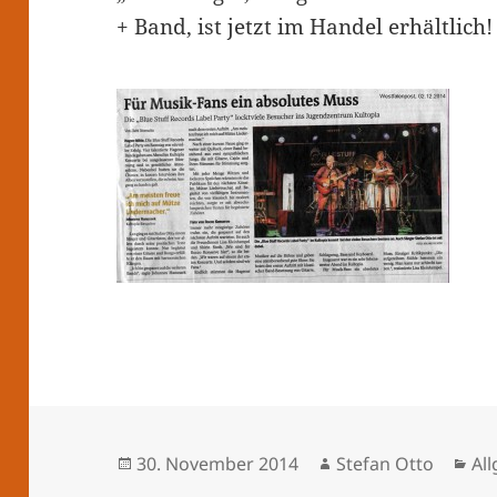
+ Band, ist jetzt im Handel erhältlich!
Veröffentlicht
Autor
Ka
30. November 2014
Stefan Otto
Al
am