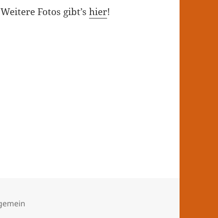
 Weitere Fotos gibt’s
hier
!
tegorien
lgemein