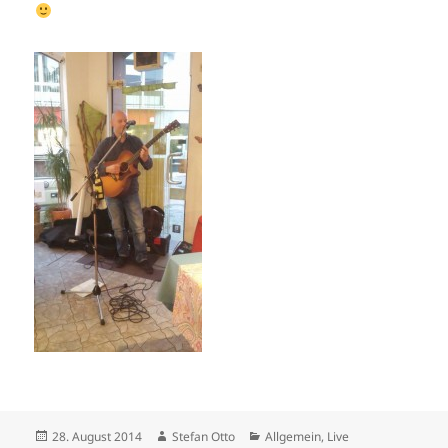
Veröffentlicht
Autor
Kategorien
28. August 2014
Stefan Otto
Allgemein
,
Live