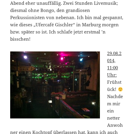
Abend eher unauffällig. Zwei Stunden Livemusik;
diesmal ohne Bongo, den grandiosen
Perkussionisten von nebenan. Ich bin mal gespannt,
wie dieses „Ufercafé Gischler“ in Marburg morgen
bzw. später so ist. Ich schlafe jetzt erstmal ’n
bisschen!
29.08.2
014,
11:00
Uhr:
Frühst
ück!
Nachde
m mir
ein
netter
Anwoh
ner einen Kochtopf überlassen hat, kann ich auch