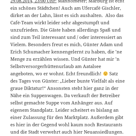
29.08.2014, 23:00 Uhr:
Mannometer; Marburg ist echt
ein schönes Städtchen! Auch am Ufercafé Gischler,
dirket an der Lahn, lässt es sich aushalten. Also das
Café-Team wirkt leider sehr abgestumpft und
unzufrieden. Die Gäste haben allerdings Spaß und
sind zum Teil interessant und / oder interessiert an
Vielem. Besonders freut es mich, Günter Adam und
Erich Schumacher kennengelernt zu haben, die ’ne
Menge zu erzählen wissen. Und Günter hat mir ’n
Selbstversorgerhüttenurlaub am Aatalsee
angeboten, wo er wohnt. Echt freundlich!
Satz
des Tages von Günter: „Lieber bunte Vielfalt als eine
graue Diktatur!“ Ansonsten steht hier ganz in der
Nähe ein Suppenwagen. Da verkauft der Betreiber
selbst gemachte Suppe vom Anhänger aus. Auf
eigenem Standplatz. Leider scheitert es bislang an
einer Zulassung für den Marktplatz. Außerdem gibt
es hier in der Gegend wohl kaum noch Restaurants
und die Stadt verwehrt auch hier Neuansiedlungen.