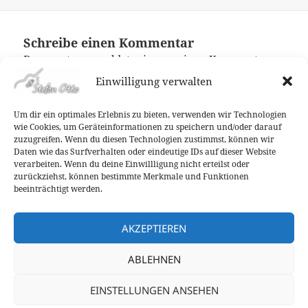
am
Schreibe einen Kommentar
Du musst
angemeldet
sein, um einen Kommentar
abzugeben.
Einwilligung verwalten
Um dir ein optimales Erlebnis zu bieten, verwenden wir Technologien
wie Cookies, um Geräteinformationen zu speichern und/oder darauf
Beitragsnavigation
zuzugreifen. Wenn du diesen Technologien zustimmst, können wir
ZURÜCK
Daten wie das Surfverhalten oder eindeutige IDs auf dieser Website
Hessen-Tour 2014 vom 28.08. bis zum
Vorheriger
verarbeiten. Wenn du deine Einwillligung nicht erteilst oder
30.08!
Beitrag:
zurückziehst, können bestimmte Merkmale und Funktionen
beeinträchtigt werden.
WEITER
3. Fechenheimer Literaturfestival am
Nächster
AKZEPTIEREN
Samstag!
Beitrag:
ABLEHNEN
Datenschutzerklärung
EINSTELLUNGEN ANSEHEN
Kontakt
Cookie-Richtlinie (EU)