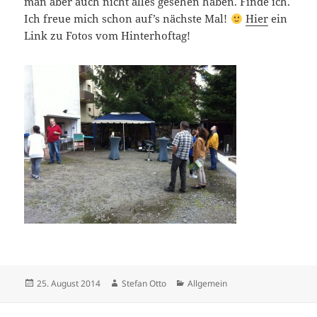
man aber auch nicht alles gesehen haben. Finde ich.
Ich freue mich schon auf’s nächste Mal!
Hier
ein
Link zu Fotos vom Hinterhoftag!
Veröffentlicht
Autor
Kategorien
25. August 2014
Stefan Otto
Allgemein
am