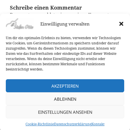
Schreibe einen Kommentar
Du musst
angemeldet
sein, um einen Kommentar
abzugeben.
Einwilligung verwalten
Um dir ein optimales Erlebnis zu bieten, verwenden wir Technologien
wie Cookies, um Geräteinformationen zu speichern und/oder darauf
Beitragsnavigation
zuzugreifen. Wenn du diesen Technologien zustimmst, können wir
ZURÜCK
Daten wie das Surfverhalten oder eindeutige IDs auf dieser Website
Stadtteilfest in Hagen-Wehringhausen am
Vorheriger
verarbeiten. Wenn du deine Einwillligung nicht erteilst oder
Samstag, 16.08.2014!
Beitrag:
zurückziehst, können bestimmte Merkmale und Funktionen
beeinträchtigt werden.
WEITER
Hessen-Tour 2014 vom 28.08. bis zum
Nächster
AKZEPTIEREN
30.08!
Beitrag:
ABLEHNEN
Datenschutzerklärung
EINSTELLUNGEN ANSEHEN
Kontakt
Cookie-Richtlinie (EU)
Cookie-Richtlinie
Datenschutzerklärung
Kontakt