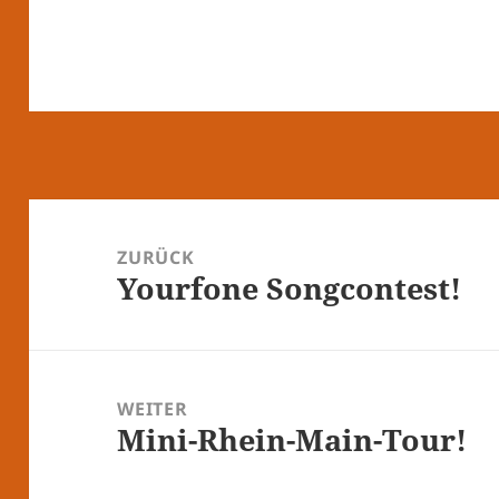
Beitragsnavigation
ZURÜCK
Yourfone Songcontest!
Vorheriger
Beitrag:
WEITER
Mini-Rhein-Main-Tour!
Nächster
Beitrag: