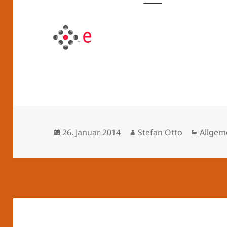
Veröffentlicht
Autor
Katego
26. Januar 2014
Stefan Otto
Allgem
am