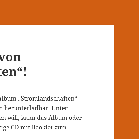
 von
ten“!
ütalbum „Stromlandschaften“
n herunterladbar. Unter
en will, kann das Album oder
htige CD mit Booklet zum